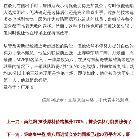
在谈到右侧出手时，詹姆斯表示情况会变得更加复杂，有时候他会陷
入选择困难，无法确定是选择后仰还是完全垂直出手。过多的技术选
项令他感到烦恼，因为作为攻防两端万花筒式的球员，詹姆斯在每个
回合都面临着无数的选择。然而，这种多样性也可能导致决策失误，
但同时也让他在球场上保持高效率。
尽管詹姆斯已经接近考虑退役的阶段，但他依然不停努力提升自己的
实力，毫不懈怠。他位列联盟前五强，上赛季荣膺二阵、月最佳、周
最佳，MVP排名第六，一阵票数第六，在没有东契奇或戴维斯等超级
球星的情况下，带领球队取得7胜1负的出色战绩，胜率接近九成，场
均30分以上的三双表现更是惊艳全场。即便如此，他仍被誉为历史上
第一人，他就是詹姆斯。
发布于：广东省
倍顺网提示：文章来自网络，不代表本站观点。
上一篇：
尚红网 抹茶原料价格飙升170%，抹茶饮料可能要涨价了
下一篇：
策略集中盈 第八届进博会签约面积已超30万平方米，展