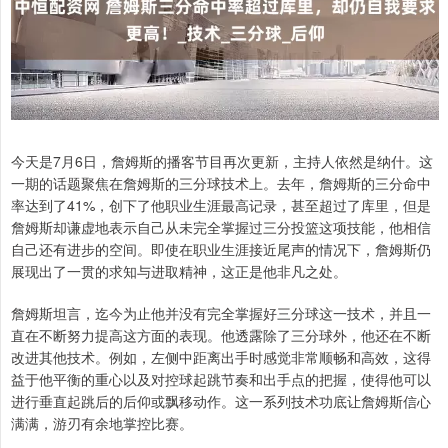
今天是7月6日，詹姆斯的播客节目再次更新，主持人依然是纳什。这
一期的话题聚焦在詹姆斯的三分球技术上。去年，詹姆斯的三分命中
率达到了41%，创下了他职业生涯最高记录，甚至超过了库里，但是
詹姆斯却谦虚地表示自己从未完全掌握过三分投篮这项技能，他相信
自己还有进步的空间。即使在职业生涯接近尾声的情况下，詹姆斯仍
展现出了一贯的求知与进取精神，这正是他非凡之处。
詹姆斯坦言，迄今为止他并没有完全掌握好三分球这一技术，并且一
直在不断努力提高这方面的表现。他透露除了三分球外，他还在不断
改进其他技术。例如，左侧中距离出手时感觉非常顺畅和高效，这得
益于他平衡的重心以及对控球起跳节奏和出手点的把握，使得他可以
进行垂直起跳后的后仰或飘移动作。这一系列技术功底让詹姆斯信心
满满，游刃有余地掌控比赛。