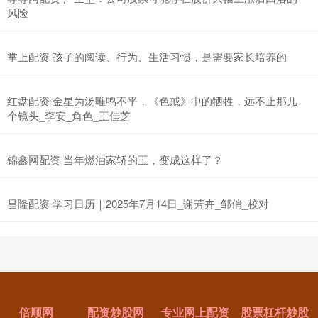
风险
掌上配资 孩子的阅读、行为、生活习惯，是需要家长培养的
红盘配资 金星为汤唯鸣不平，《色戒》中的牺牲，远不止那几
个镜头_李安_角色_王佳芝
锦鑫网配资 当年燃油家轿的王，变成这样了？
昌隆配资 学习日历｜2025年7月14日_谢芳卉_邹俏_校对
倍顺网
配资炒股网
专业网上配资
股票杠杆炒股