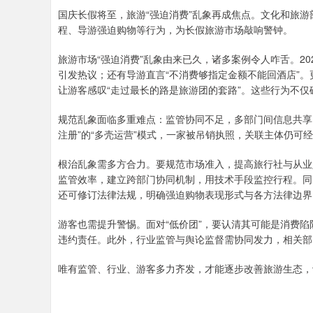
国庆长假将至，旅游“强迫消费”乱象再成焦点。文化和旅游
程、导游强迫购物等行为，为长假旅游市场敲响警钟。
旅游市场“强迫消费”乱象由来已久，诸多案例令人咋舌。20
引发热议；还有导游直言“不消费够指定金额不能回酒店”。
让游客感叹“走过最长的路是旅游团的套路”。这些行为不
规范乱象面临多重难点：监管协同不足，多部门间信息共享
注册”的“多壳运营”模式，一家被吊销执照，关联主体仍可
根治乱象需多方合力。要规范市场准入，提高旅行社与从业
监管效率，建立跨部门协同机制，用技术手段监控行程。同
还可修订法律法规，明确强迫购物表现形式与各方法律边界
游客也需提升警惕。面对“低价团”，要认清其可能是消费
违约责任。此外，行业监管与舆论监督需协同发力，相关部
唯有监管、行业、游客多力齐发，才能逐步改善旅游生态，