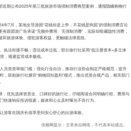
部近期公布2025年第三批旅游市场强制消费典型案例，通报隐瞒购物行
24年7月，某地女导游因“花钱你是上帝，不花钱是狗屁”的强制消费言论
更有跟团游广告承诺“无额外费用、无强制消费”，实际却暗藏隐性消费，
仅破坏旅游体验、侵犯游客权益，更触碰法律底线。
、执法衔接不畅；违法成本过低，部分旅行社采用“低注册资本+多主体
经营，规避监管成本极低。
人员资质审核门槛；强化行业自治，推动行业协会制定严格规范；提升
时，鼓励旅行社摒弃“购物回扣盈利”模式，推出优质合规产品，相关部门
。
陷阱，优先选择资质全、口碑好的旅行社，仔细阅读合同明确行程、费用与
门快速响应投诉线索，媒体和公众及时曝光不良行为。
让游客在国庆长假享受到安心舒心的出游体验。
倍顺网提示：文章来自网络，不代表本站观点。