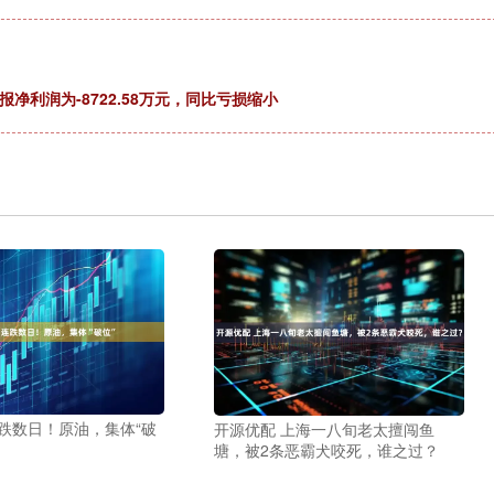
三季报净利润为-8722.58万元，同比亏损缩小
跌数日！原油，集体“破
开源优配 上海一八旬老太擅闯鱼
塘，被2条恶霸犬咬死，谁之过？