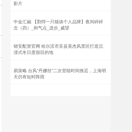
影片
中金汇融 【剽悍一只猫谈个人品牌】夜间碎碎
念（四）_和气点_进步_威望
锴安配资官网 哈尔滨市宾县英杰风景区打造沉
浸式冬日度假目的地
易策略 台风“丹娜丝”二次登陆时间推迟，上海明
天仍有短时阵雨