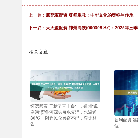
上一篇：
顺配宝配资 尊师重教：中华文化的灵魂与传承
下一篇：
天天盈配资 神州高铁(000008.SZ)：2025年
相关文章
怀远股票 干枯了三十多年，郑州“母
亲河”贾鲁河源头泉水复涌，水温近
30℃，附近民众兴奋不已，奔走相
创利配资 连
告
位”