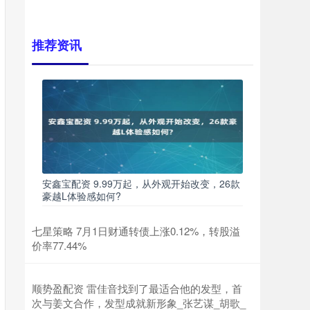
推荐资讯
安鑫宝配资 9.99万起，从外观开始改变，26款
豪越L体验感如何?
七星策略 7月1日财通转债上涨0.12%，转股溢
价率77.44%
顺势盈配资 雷佳音找到了最适合他的发型，首
次与姜文合作，发型成就新形象_张艺谋_胡歌_