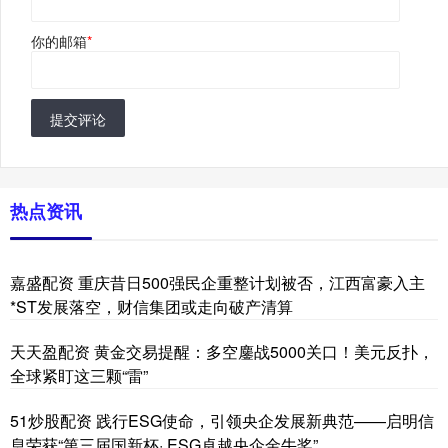
你的邮箱
*
提交评论
热点资讯
嘉盛配资 重庆昔日500强民企重整计划被否，江西富豪入主
*ST发展落空，财信集团或走向破产清算
天天盈配资 黄金交易提醒：多空鏖战5000关口！美元反扑，
全球紧盯这三颗“雷”
51炒股配资 践行ESG使命，引领央企发展新典范——启明信
息荣获“第三届国新杯· ESG卓越央企金牛奖”