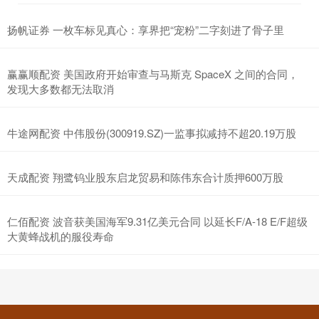
扬帆证券 一枚车标见真心：享界把“宠粉”二字刻进了骨子里
赢赢顺配资 美国政府开始审查与马斯克 SpaceX 之间的合同，
发现大多数都无法取消
牛途网配资 中伟股份(300919.SZ)一监事拟减持不超20.19万股
天成配资 翔鹭钨业股东启龙贸易和陈伟东合计质押600万股
仁佰配资 波音获美国海军9.31亿美元合同 以延长F/A-18 E/F超级
大黄蜂战机的服役寿命