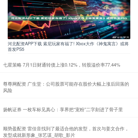
河北配资APP下载 索尼玩家有福了! Xbox大作《神鬼寓言》或将
首发PS5
七星策略 7月1日财通转债上涨0.12%，转股溢价率77.44%
尊尊网配资 广生堂：公司股票可能存在股价大幅上涨后回落的
风险
扬帆证券 一枚车标见真心：享界把“宠粉”二字刻进了骨子里
顺势盈配资 雷佳音找到了最适合他的发型，首次与姜文合作，
发型成就新形象_张艺谋_胡歌_影片