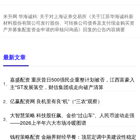
米升网 华海诚科: 关于对上海证券交易所《关于江苏华海诚科新
材料股份有限公司发行股份、可转换公司债券及支付现金购买资
产并募集配套资金申请的审核问询函》回复的公告内容摘要
最新文章
嘉盛配资 重庆昔日500强民企重整计划被否，江西富豪入
1、
主*ST发展落空，财信集团或走向破产清算
亿赢配资网 良机里有良“机”（“三农”观察）
2、
大智慧策略 科技股狂飙、金价“过山车”、人民币波动走强
3、
——2026上半年六大市场冷暖图谱
钱程策略配资 金融界财经早餐：顶层定调中美建设性稳定