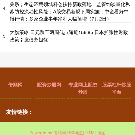
关系；生态环境领域科创扶持新政落地；监管约谈量化私
4、
募防控流动性风险；A股交易新规下周实施；中金看好中
报行情；多家企业半年净利大幅预增（7月2日）
大旗策略 日元跌至两周低点逼近156.85 日本扩张性财政
5、
政策引发债务担忧
倍顺网
配资炒股网
专业网上配资
股票杠杆炒股
炒股
平台
友情链接：
Powered by
倍顺网
RSS地图
HTML地图