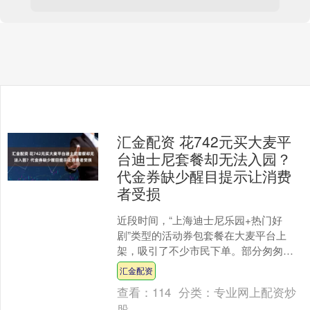
汇金配资 花742元买大麦平
台迪士尼套餐却无法入园？
代金券缺少醒目提示让消费
者受损
近段时间，“上海迪士尼乐园+热门好
剧”类型的活动券包套餐在大麦平台上
架，吸引了不少市民下单。部分匆匆下
单的消费者向解放日报·上观新闻“民声直
汇金配资
通车”平台留言反映，....
查看：
114
分类：
专业网上配资炒
股