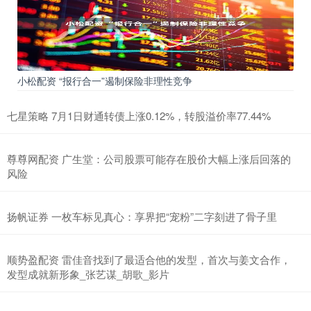
小松配资 “报行合一”遏制保险非理性竞争
七星策略 7月1日财通转债上涨0.12%，转股溢价率77.44%
尊尊网配资 广生堂：公司股票可能存在股价大幅上涨后回落的
风险
扬帆证券 一枚车标见真心：享界把“宠粉”二字刻进了骨子里
顺势盈配资 雷佳音找到了最适合他的发型，首次与姜文合作，
发型成就新形象_张艺谋_胡歌_影片