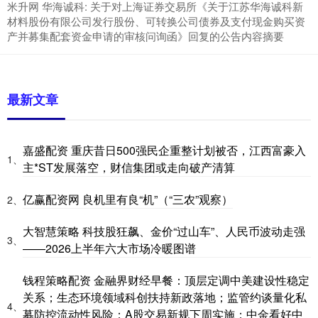
米升网 华海诚科: 关于对上海证券交易所《关于江苏华海诚科新
材料股份有限公司发行股份、可转换公司债券及支付现金购买资
产并募集配套资金申请的审核问询函》回复的公告内容摘要
最新文章
嘉盛配资 重庆昔日500强民企重整计划被否，江西富豪入
1、
主*ST发展落空，财信集团或走向破产清算
亿赢配资网 良机里有良“机”（“三农”观察）
2、
大智慧策略 科技股狂飙、金价“过山车”、人民币波动走强
3、
——2026上半年六大市场冷暖图谱
钱程策略配资 金融界财经早餐：顶层定调中美建设性稳定
关系；生态环境领域科创扶持新政落地；监管约谈量化私
4、
募防控流动性风险；A股交易新规下周实施；中金看好中