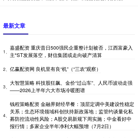
最新文章
嘉盛配资 重庆昔日500强民企重整计划被否，江西富豪入
1、
主*ST发展落空，财信集团或走向破产清算
亿赢配资网 良机里有良“机”（“三农”观察）
2、
大智慧策略 科技股狂飙、金价“过山车”、人民币波动走强
3、
——2026上半年六大市场冷暖图谱
钱程策略配资 金融界财经早餐：顶层定调中美建设性稳定
关系；生态环境领域科创扶持新政落地；监管约谈量化私
4、
募防控流动性风险；A股交易新规下周实施；中金看好中
报行情；多家企业半年净利大幅预增（7月2日）