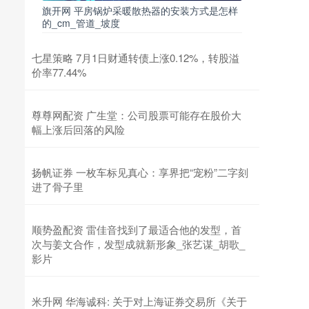
旗开网 平房锅炉采暖散热器的安装方式是怎样
的_cm_管道_坡度
七星策略 7月1日财通转债上涨0.12%，转股溢
价率77.44%
尊尊网配资 广生堂：公司股票可能存在股价大
幅上涨后回落的风险
扬帆证券 一枚车标见真心：享界把“宠粉”二字刻
进了骨子里
顺势盈配资 雷佳音找到了最适合他的发型，首
次与姜文合作，发型成就新形象_张艺谋_胡歌_
影片
米升网 华海诚科: 关于对上海证券交易所《关于