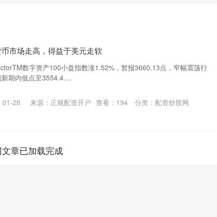
货币市场走高，得益于美元走软
VectorTM数字资产100小盘指数涨1.52%，暂报3660.13点，窄幅震荡行
期内低点至3554.4....
01-28
来源：正规配资开户
查看：
194
分类：
配资炒股网
网文章已加载完成