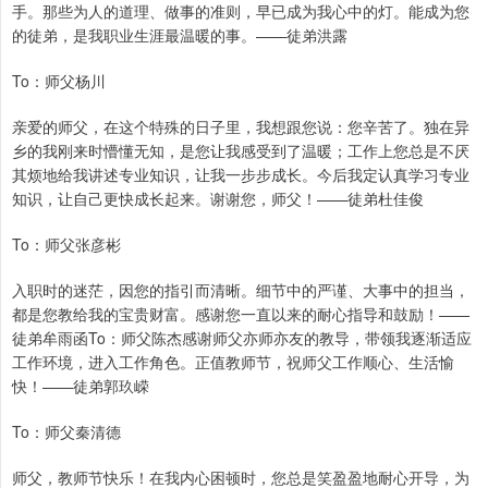
手。那些为人的道理、做事的准则，早已成为我心中的灯。能成为您
的徒弟，是我职业生涯最温暖的事。——徒弟洪露
To：师父杨川
亲爱的师父，在这个特殊的日子里，我想跟您说：您辛苦了。独在异
乡的我刚来时懵懂无知，是您让我感受到了温暖；工作上您总是不厌
其烦地给我讲述专业知识，让我一步步成长。今后我定认真学习专业
知识，让自己更快成长起来。谢谢您，师父！——徒弟杜佳俊
To：师父张彦彬
入职时的迷茫，因您的指引而清晰。细节中的严谨、大事中的担当，
都是您教给我的宝贵财富。感谢您一直以来的耐心指导和鼓励！——
徒弟牟雨函To：师父陈杰感谢师父亦师亦友的教导，带领我逐渐适应
工作环境，进入工作角色。正值教师节，祝师父工作顺心、生活愉
快！——徒弟郭玖嵘
To：师父秦清德
师父，教师节快乐！在我内心困顿时，您总是笑盈盈地耐心开导，为