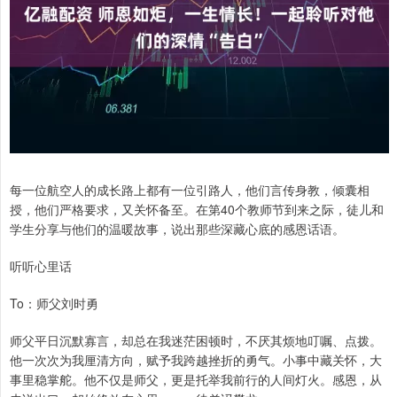
每一位航空人的成长路上都有一位引路人，他们言传身教，倾囊相
授，他们严格要求，又关怀备至。在第40个教师节到来之际，徒儿和
学生分享与他们的温暖故事，说出那些深藏心底的感恩话语。
听听心里话
To：师父刘时勇
师父平日沉默寡言，却总在我迷茫困顿时，不厌其烦地叮嘱、点拨。
他一次次为我厘清方向，赋予我跨越挫折的勇气。小事中藏关怀，大
事里稳掌舵。他不仅是师父，更是托举我前行的人间灯火。感恩，从