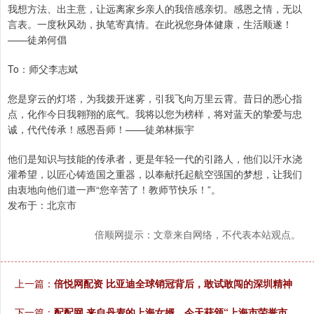
我想方法、出主意，让远离家乡亲人的我倍感亲切。感恩之情，无以
言表。一度秋风劲，执笔寄真情。在此祝您身体健康，生活顺遂！
——徒弟何倡
To：师父李志斌
您是穿云的灯塔，为我拨开迷雾，引我飞向万里云霄。昔日的悉心指
点，化作今日我翱翔的底气。我将以您为榜样，将对蓝天的挚爱与忠
诚，代代传承！感恩吾师！——徒弟林振宇
他们是知识与技能的传承者，更是年轻一代的引路人，他们以汗水浇
灌希望，以匠心铸造国之重器，以奉献托起航空强国的梦想，让我们
由衷地向他们道一声“您辛苦了！教师节快乐！”。
发布于：北京市
倍顺网提示：文章来自网络，不代表本站观点。
上一篇：
倍悦网配资 比亚迪全球销冠背后，敢试敢闯的深圳精神
下一篇：
配配网 来自丹麦的上海女婿，今天获颁“上海市荣誉市