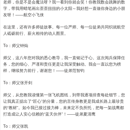
老师，你是不是会魔法呀？我一看到你就会笑！你教我数会跳舞的数
字，带我用蜡笔画出歪歪扭扭的小太阳～我好想一直做你身边的小朋
友呀！——航空小飞侠
在这里，还有许多师徒故事。每一位严师、每一位徒弟共同织就航空
人砥砺前行、薪火相传的动人图景。
To：师父钟灿
师父，这八年您对我的悉心教导，我一直铭记于心。这次阅兵保障任
务，您的细心、严谨和责任更是让我深受触动。我会一直以您为榜
样，继续努力前行，谢谢您！——徒弟范智钧
To：师父张开剑
师父，从您教我读懂第一张飞机图纸，到带我逐项排查每处细节，您
让我真正掂出了“匠心”的分量，您的言传身教更是我成长路上最珍贵
的“教材”。如今我已接过接力棒，未来定不负所托，把每一架战鹰都
打造成让人安心信赖的“蓝天伙伴”！——徒弟夏清鹰
To：师父张凯