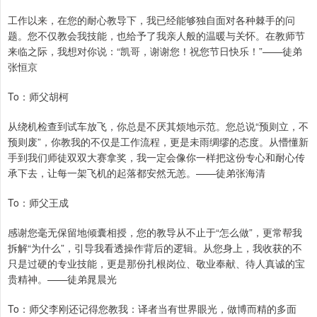
工作以来，在您的耐心教导下，我已经能够独自面对各种棘手的问
题。您不仅教会我技能，也给予了我亲人般的温暖与关怀。在教师节
来临之际，我想对你说：“凯哥，谢谢您！祝您节日快乐！”——徒弟
张恒京
To：师父胡柯
从绕机检查到试车放飞，你总是不厌其烦地示范。您总说“预则立，不
预则废”，你教我的不仅是工作流程，更是未雨绸缪的态度。从懵懂新
手到我们师徒双双大赛拿奖，我一定会像你一样把这份专心和耐心传
承下去，让每一架飞机的起落都安然无恙。——徒弟张海清
To：师父王成
感谢您毫无保留地倾囊相授，您的教导从不止于“怎么做”，更常帮我
拆解“为什么”，引导我看透操作背后的逻辑。从您身上，我收获的不
只是过硬的专业技能，更是那份扎根岗位、敬业奉献、待人真诚的宝
贵精神。——徒弟晁晨光
To：师父李刚还记得您教我：译者当有世界眼光，做博而精的多面