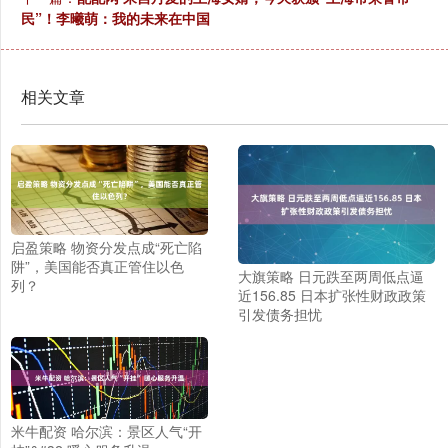
民”！李曦萌：我的未来在中国
相关文章
启盈策略 物资分发点成“死亡陷
阱”，美国能否真正管住以色
大旗策略 日元跌至两周低点逼
列？
近156.85 日本扩张性财政政策
引发债务担忧
米牛配资 哈尔滨：景区人气“开