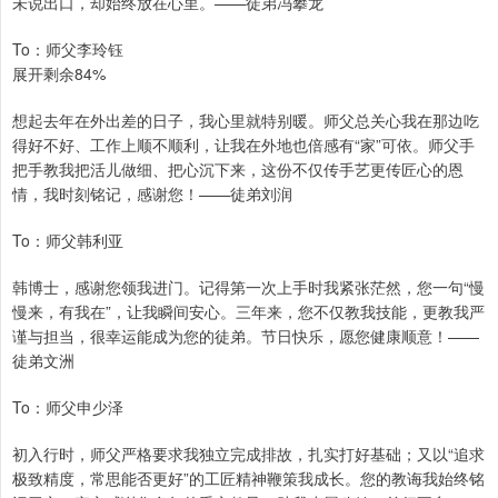
未说出口，却始终放在心里。——徒弟冯攀龙
To：师父李玲钰
展开剩余84%
想起去年在外出差的日子，我心里就特别暖。师父总关心我在那边吃
得好不好、工作上顺不顺利，让我在外地也倍感有“家”可依。师父手
把手教我把活儿做细、把心沉下来，这份不仅传手艺更传匠心的恩
情，我时刻铭记，感谢您！——徒弟刘润
To：师父韩利亚
韩博士，感谢您领我进门。记得第一次上手时我紧张茫然，您一句“慢
慢来，有我在”，让我瞬间安心。三年来，您不仅教我技能，更教我严
谨与担当，很幸运能成为您的徒弟。节日快乐，愿您健康顺意！——
徒弟文洲
To：师父申少泽
初入行时，师父严格要求我独立完成排故，扎实打好基础；又以“追求
极致精度，常思能否更好”的工匠精神鞭策我成长。您的教诲我始终铭