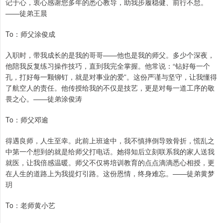
记于心，衷心感谢您多年的悉心教导，助我步履稳健、前行不怠。
——徒弟王晨
To：师父涂俊成
入职时，带我成长的是我的哥哥——他也是我的师父。多少个深夜，
他陪我反复练习操作技巧，直到我完全掌握。他常说：“钻好每一个
孔，打好每一颗铆钉，就是对事业的爱”。这份严谨与坚守，让我懂得
了航空人的责任。他传授给我的不仅是技艺，更是对每一道工序的敬
畏之心。——徒弟涂俊涛
To：师父邓逾
得遇良师，人生至幸。此前上班途中，我不慎摔倒导致骨折，慌乱之
中第一个想到的就是给师父打电话。她得知后立刻联系我的家人送我
就医，让我倍感温暖。师父不仅将培训教育的点点滴滴悉心相授，更
在人生的道路上为我提灯引路。这份恩情，终身难忘。——徒弟黄梦
玥
To：老师黄小艺